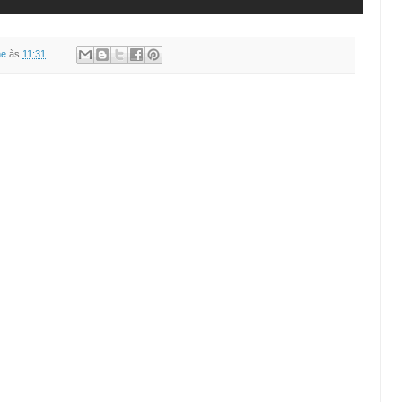
ne
às
11:31