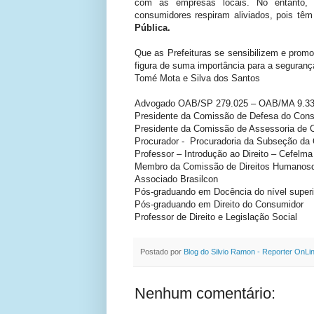
com as empresas locais. No entanto
consumidores respiram aliviados, pois tê
Pública.
Que as Prefeituras se sensibilizem e prom
figura de suma importância para a seguranç
Tomé Mota e Silva dos Santos
Advogado OAB/SP 279.025 – OAB/MA 9.3
Presidente da Comissão de Defesa do Co
Presidente da Comissão de Assessoria d
Procurador - Procuradoria da Subseção d
Professor – Introdução ao Direito – Cefelma
Membro da Comissão de Direitos Humano
Associado Brasilcon
Pós-graduando em Docência do nível superi
Pós-graduando em Direito do Consumidor
Professor de Direito e Legislação Social
Postado por
Blog do Silvio Ramon - Reporter OnLi
Nenhum comentário: