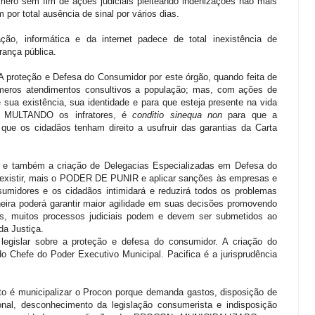
mero sem fim de ações judiciais pleiteando indenizações não mais
 por total ausência de sinal por vários dias.
ão, informática e da internet padece de total inexistência de
rança pública.
A proteção e Defesa do Consumidor por este órgão, quando feita de
meros atendimentos consultivos a população; mas, com ações de
 sua existência, sua identidade e para que esteja presente na vida
o e MULTANDO os infratores, é
conditio sinequa non
para que a
 que os cidadãos tenham direito a usufruir das garantias da Carta
n e também a criação de Delegacias Especializadas em Defesa do
 existir, mais o PODER DE PUNIR e aplicar sanções às empresas e
umidores e os cidadãos intimidará e reduzirá todos os problemas
neira poderá garantir maior agilidade em suas decisões promovendo
s, muitos processos judiciais podem e devem ser submetidos ao
da Justiça.
legislar sobre a proteção e defesa do consumidor. A criação do
o Chefe do Poder Executivo Municipal. Pacifica é a jurisprudência
to é municipalizar o Procon porque demanda gastos, disposição de
sional, desconhecimento da legislação consumerista e indisposição