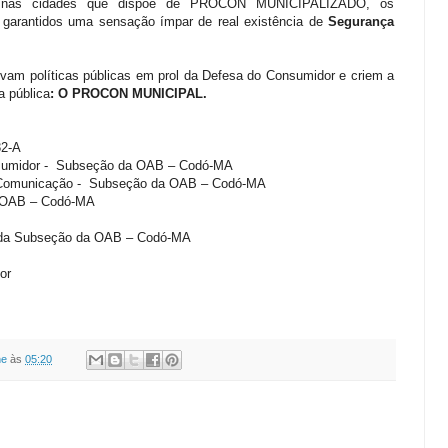
, nas cidades que dispõe de PROCON MUNICIPALIZADO, os
m garantidos uma sensação ímpar de real existência de
Segurança
ovam políticas públicas em prol da Defesa do Consumidor e criem a
a pública
: O PROCON MUNICIPAL.
32-A
nsumidor - Subseção da OAB – Codó-MA
e Comunicação - Subseção da OAB – Codó-MA
a OAB – Codó-MA
sda Subseção da OAB – Codó-MA
or
ne
às
05:20