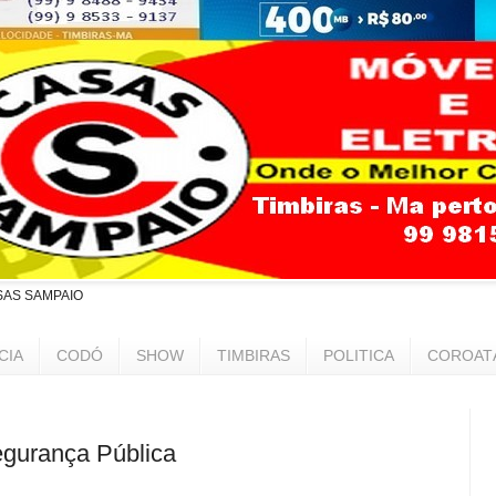
SAS SAMPAIO
CIA
CODÓ
SHOW
TIMBIRAS
POLITICA
COROAT
egurança Pública