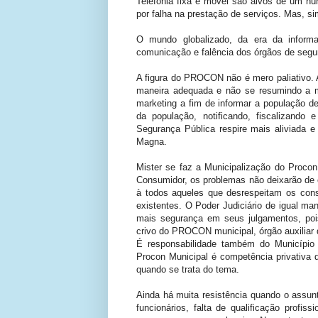
Telefonia fixa e móvel são alvos de um nú
por falha na prestação de serviços. Mas, sim
O mundo globalizado, da era da informaç
comunicação e falência dos órgãos de segu
A figura do PROCON não é mero paliativo. 
maneira adequada e não se resumindo a 
marketing a fim de informar a população de
da população, notificando, fiscalizand
Segurança Pública respire mais aliviada e
Magna.
Mister se faz a Municipalização do Proco
Consumidor, os problemas não deixarão de
à todos aqueles que desrespeitam os cons
existentes. O Poder Judiciário de igual ma
mais segurança em seus julgamentos, poi
crivo do PROCON municipal, órgão auxiliar 
É responsabilidade também do Município 
Procon Municipal é competência privativa d
quando se trata do tema.
Ainda há muita resistência quando o assun
funcionários, falta de qualificação profis