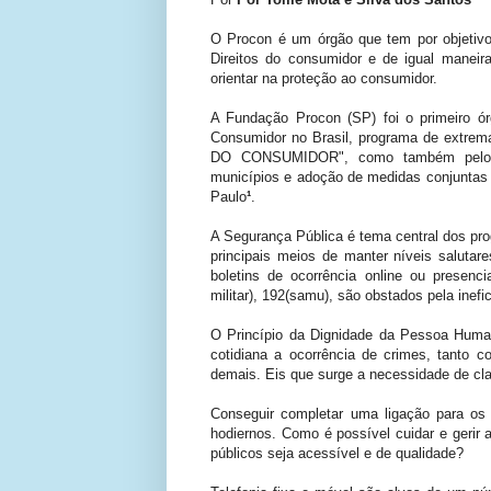
O Procon é um órgão que tem por objetivo 
Direitos do consumidor e de igual maneir
orientar na proteção ao consumidor.
A Fundação Procon (SP) foi o primeiro ó
Consumidor no Brasil, programa de extr
DO CONSUMIDOR", como também pelo es
municípios e adoção de medidas conjuntas 
Paulo
¹
.
A Segurança Pública é tema central dos pro
principais meios de manter níveis salutar
boletins de ocorrência online ou presenc
militar), 192(samu), são obstados pela inef
O Princípio da Dignidade da Pessoa Human
cotidiana a ocorrência de crimes, tanto 
demais. Eis que surge a necessidade de cla
Conseguir completar uma ligação para os 
hodiernos. Como é possível cuidar e gerir
públicos seja acessível e de qualidade?