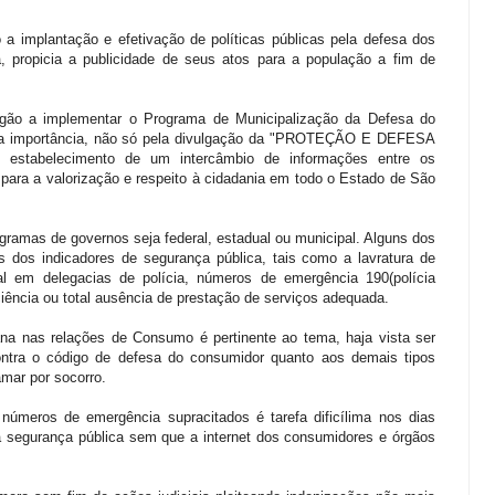
a implantação e efetivação de políticas públicas pela defesa dos
a, propicia a publicidade de seus atos para a população a fim de
rgão a implementar o Programa de Municipalização da Defesa do
ema importância, não só pela divulgação da "PROTEÇÃO E DEFESA
tabelecimento de um intercâmbio de informações entre os
para a valorização e respeito à cidadania em todo o Estado de São
gramas de governos seja federal, estadual ou municipal. Alguns dos
es dos indicadores de segurança pública, tais como a lavratura de
ial em delegacias de polícia, números de emergência 190(polícia
iciência ou total ausência de prestação de serviços adequada.
a nas relações de Consumo é pertinente ao tema, haja vista ser
contra o código de defesa do consumidor quanto aos demais tipos
mar por socorro.
números de emergência supracitados é tarefa dificílima nos dias
 a segurança pública sem que a internet dos consumidores e órgãos