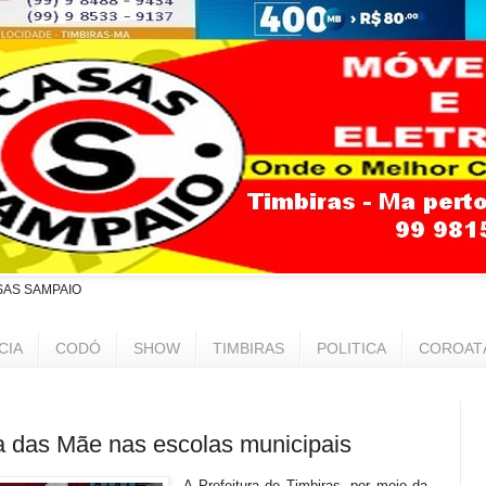
SAS SAMPAIO
CIA
CODÓ
SHOW
TIMBIRAS
POLITICA
COROAT
a das Mãe nas escolas municipais
A Prefeitura de Timbiras, por meio da