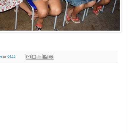
ne
às
04:18