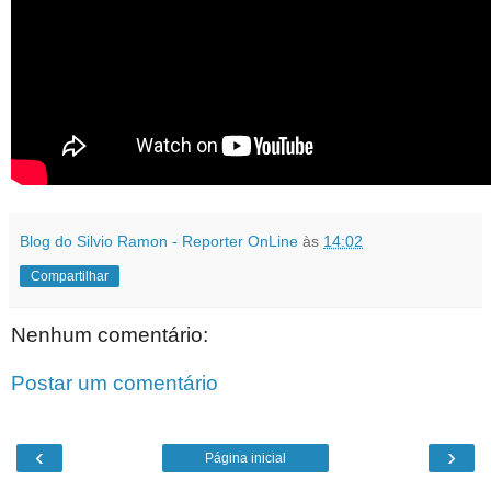
Blog do Silvio Ramon - Reporter OnLine
às
14:02
Compartilhar
Nenhum comentário:
Postar um comentário
‹
›
Página inicial